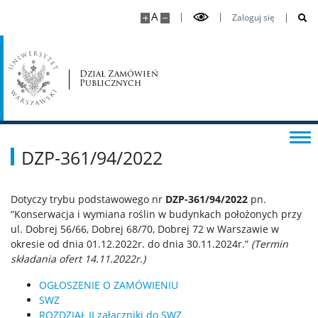
A
Zaloguj się
Komunikaty, przepisy wewnętrzne
Umowy ogólnouniwersyteckie
Dział Zamówień
Publicznych
Wzory dokumentów
Inne informacje
DZP-361/94/2022
Prowizorium planu 2026
Dotyczy trybu podstawowego nr
DZP-361/94/2022
pn.
“Konserwacja i wymiana roślin w budynkach położonych przy
ul. Dobrej 56/66, Dobrej 68/70, Dobrej 72 w Warszawie w
ZESPÓŁ
okresie od dnia 01.12.2022r. do dnia 30.11.2024r.”
(Termin
składania ofert 14.11.2022r.)
KONTAKT
OGŁOSZENIE O ZAMÓWIENIU
SWZ
ROZDZIAŁ II załączniki do SWZ