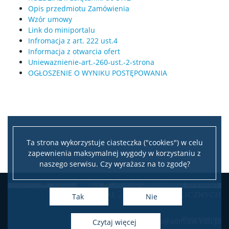
Opis przedmiotu Zamówienia
Wzór umowy
Link do miniportalu
Infromacja z art. 222 ust.4
Informacja z otwarcia ofert
Uniewaznienie-art.-260-ust.-2-strona
OGŁOSZENIE O WYNIKU POSTĘPOWANIA
Ta strona wykorzystuje ciasteczka ("cookies") w celu
zapewnienia maksymalnej wygody w korzystaniu z
naszego serwisu. Czy wyrażasz na to zgodę?
Leaflet
|
©
OpenStreetMap
contributors
Dział Zamówień Publicznych
+
Tak
Nie
−
e-mail: dzp@adm.uw.edu.pl
czytaj więcej