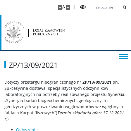
A
Zaloguj się
Prowizorium planu 2026
ZESPÓŁ
Dział Zamówień
Publicznych
KONTAKT
ZP/13/09/2021
Dotyczy przetargu nieograniczonego nr
ZP/13/09/2021
pn.
Sukcesywna dostawa specjalistycznych odczynników
laboratoryjnych na potrzeby realizowanego projektu SynerGa:
„Synergia badań biogeochemicznych, geologicznych i
geofizycznych w poszukiwaniu węglowodorów we wgłębnych
fałdach Karpat fliszowych”(
Termin składania ofert 17.12.2021
r.
)
Ogłoszenie